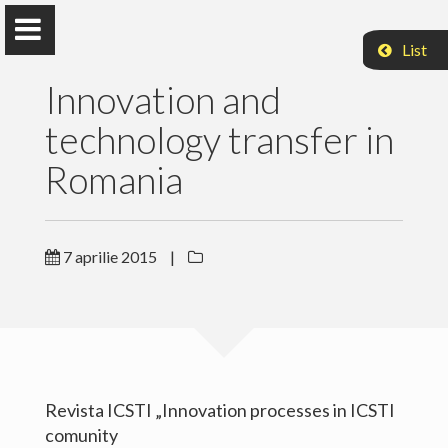
List
Innovation and
technology transfer in
Romania
Acasa
7 aprilie 2015
|
Cercetare
Publicatii
Articole
Revista ICSTI „Innovation processes in ICSTI
Media
comunity