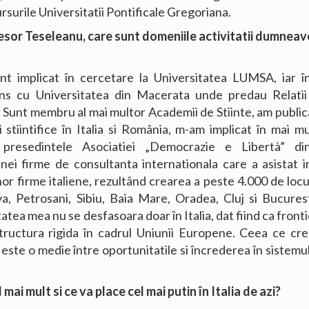
rsurile Universitatii Pontificale Gregoriana.
sor Teseleanu, care sunt domeniile activitatii dumneav
unt implicat în cercetare la Universitatea LUMSA, iar 
ens cu Universitatea din Macerata unde predau Relati
. Sunt membru al mai multor Academii de Stiinte, am public
ii stiintifice în Italia si România, m-am implicat în mai 
t presedintele Asociatiei „Democrazie e Libertà” d
nei firme de consultanta internationala care a asistat inv
or firme italiene, rezultând crearea a peste 4.000 de loc
a, Petrosani, Sibiu, Baia Mare, Oradea, Cluj si Bucures
tatea mea nu se desfasoara doar în Italia, dat fiind ca front
tructura rigida în cadrul Uniunii Europene. Ceea ce cr
 este o medie între oportunitatile si încrederea în sistemul
 mai mult si ce va place cel mai putin în Italia de azi?