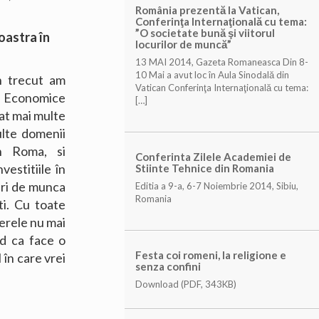
România prezentă la Vatican,
Conferinţa Internaţională cu tema:
”O societate bună şi viitorul
oastra în
locurilor de muncă”
13 MAI 2014, Gazeta Romaneasca Din 8-
10 Mai a avut loc în Aula Sinodală din
în trecut am
Vatican Conferinţa Internaţională cu tema:
i Economice
[…]
at mai multe
multe domenii
in Roma, si
Conferinta Zilele Academiei de
estitiile în
Stiinte Tehnice din Romania
uri de munca
Editia a 9-a, 6-7 Noiembrie 2014, Sibiu,
Romania
ti. Cu toate
ierele nu mai
ed ca face o
Festa coi romeni, la religione e
 în care vrei
senza confini
Download (PDF, 343KB)