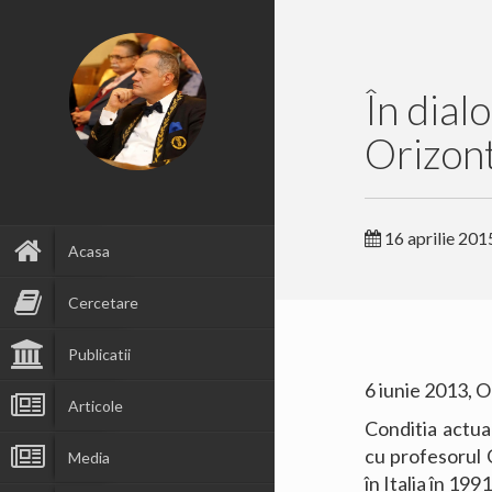
În dial
Orizont
16 aprilie 201
Acasa
Cercetare
Publicatii
6 iunie 2013, O
Articole
Conditia actual
cu profesorul 
Media
în Italia în 199