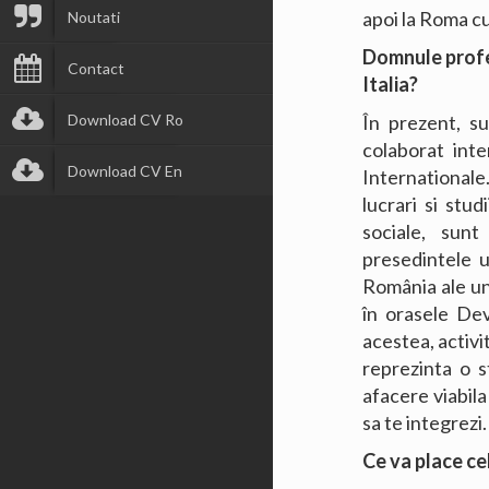
apoi la Roma cu
Noutati
Domnule profe
Contact
Italia?
Download CV Ro
În prezent, s
colaborat int
Download CV En
Internationale
lucrari si stud
sociale, sun
presedintele u
România ale un
în orasele Dev
acestea, activi
reprezinta o s
afacere viabila
sa te integrezi.
Ce va place cel