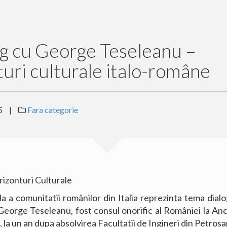
og cu George Teseleanu –
uri culturale italo-române
5
|
Fara categorie
rizonturi Culturale
a a comunitatii românilor din Italia reprezinta tema dialo
George Teseleanu, fost consul onorific al României la Anco
1, la un an dupa absolvirea Facultatii de Ingineri din Petrosan