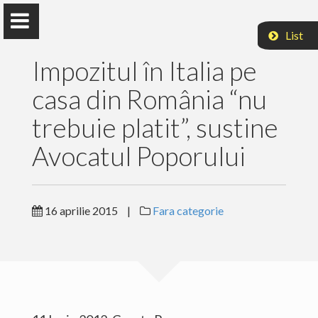
List
Impozitul în Italia pe
casa din România “nu
trebuie platit”, sustine
Avocatul Poporului
Acasa
Cercetare
16 aprilie 2015
|
Fara categorie
Publicatii
Articole
Media