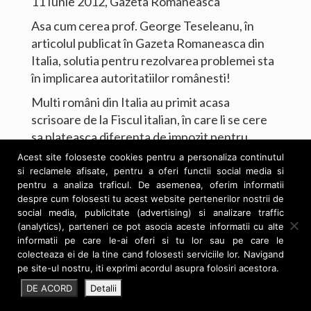
11 Iunie 2012, Gazeta Romaneasca
Noutati
Asa cum cerea prof. George Teseleanu, în
articolul publicat în Gazeta Romaneasca din
Contact
Italia, solutia pentru rezolvarea problemei sta
în implicarea autoritatiilor românesti!
Download CV Ro
Multi români din Italia au primit acasa
Download CV En
scrisoare de la Fiscul italian, în care li se cere
sa plateasca diferenta de impozit pentru
casele pe care le au în România. Potrivit unui
Acest site foloseste cookies pentru a personaliza continutul
decret emanat de guvernul Monti
în 2011, si
si reclamele afisate, pentru a oferi functii social media si
pentru a analiza traficul. De asemenea, oferim informatii
românii rezidenti în Italia sunt obligati sa
despre cum folosesti tu acest website pertenerilor nostrii de
plateasca
impozit statului italian
, pentru
social media, publicitate (advertising) si analizare traffic
proprietatile pe care le detin în România.
(analytics), parteneri ce pot asocia aceste informatii cu alte
Avocatul Poporului din România (foto), care a
informatii pe care le-ai oferi si tu lor sau pe care le
colecteaza ei de la tine cand folosesti serviciile lor. Navigand
examinat chestiunea impozitului pe casele din
pe site-ul nostru, iti exprimi acordul asupra folosiri acestora.
România, a explicat ca, în baza unui tratat din
George Teseleanu
DE ACORD
Detalii
1977 dintre Republica Socialista România si
Republica Italiana, românii cu resedinta în