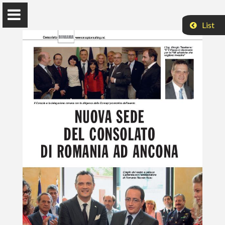
List
Acasa
Cercetare
Publicatii
Articole
Media