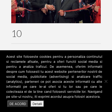
Noutati
Contact
Download CV Ro
10
Download CV En
8 aprilie 2015
|
Acest site foloseste cookies pentru a personaliza continutul
si reclamele afisate, pentru a oferi functii social media si
pentru a analiza traficul. De asemenea, oferim informatii
despre cum folosesti tu acest website pertenerilor nostrii de
social media, publicitate (advertising) si analizare traffic
(analytics), parteneri ce pot asocia aceste informatii cu alte
informatii pe care le-ai oferi si tu lor sau pe care le
colecteaza ei de la tine cand folosesti serviciile lor. Navigand
pe site-ul nostru, iti exprimi acordul asupra folosiri acestora.
George Teseleanu
DE ACORD
Detalii