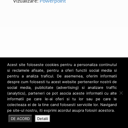
Vizualizare:
Powerpoint
Noutati
Contact
Download CV Ro
Download CV En
Acest site foloseste cookies pentru a personaliza continutul
si reclamele afisate, pentru a oferi functii social media si
pentru a analiza traficul. De asemenea, oferim informatii
despre cum folosesti tu acest website pertenerilor nostrii de
social media, publicitate (advertising) si analizare traffic
(analytics), parteneri ce pot asocia aceste informatii cu alte
informatii pe care le-ai oferi si tu lor sau pe care le
colecteaza ei de la tine cand folosesti serviciile lor. Navigand
pe site-ul nostru, iti exprimi acordul asupra folosiri acestora.
George Teseleanu
DE ACORD
Detalii