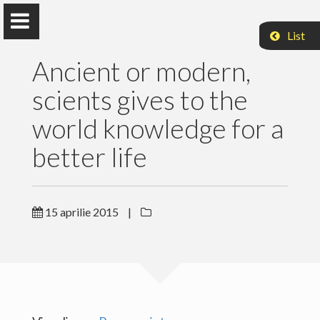
List
Ancient or modern,
scients gives to the
world knowledge for a
better life
Acasa
Cercetare
15 aprilie 2015
|
Publicatii
Articole
Media